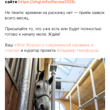
сайте
https://zhgi.info/iferma2026
.
Не тяните: времени на раскачку нет — приём заявок
всего месяц.
Присылайте то, что уже есть или будет полностью
готово к началу июля. Ждём!
Ваш
«Жги! Журнал о современной керамике и
стекле»
и куратор проекта
Владимир Никифоров
.