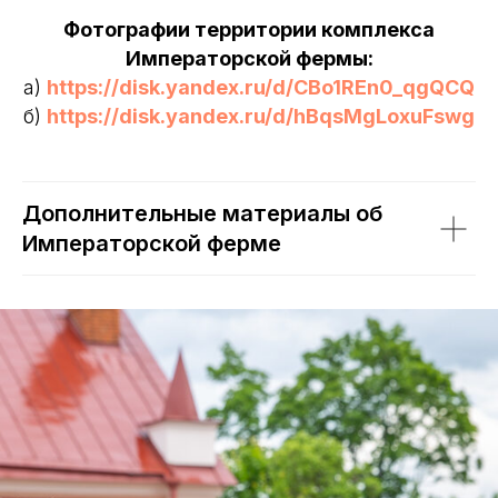
Фотографии территории комплекса
Императорской фермы:
а)
https://disk.yandex.ru/d/CBo1REn0_qgQCQ
б)
https://disk.yandex.ru/d/hBqsMgLoxuFswg
Дополнительные материалы об
Императорской ферме