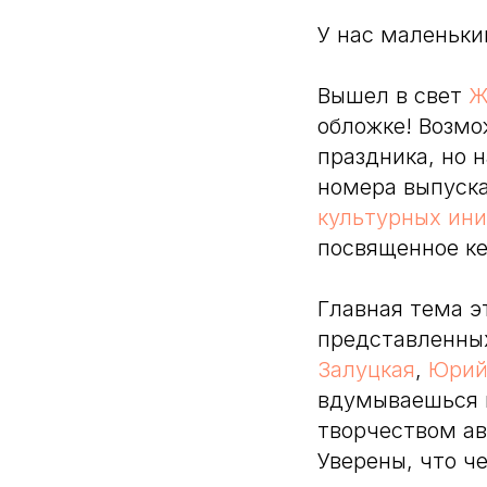
У нас маленьк
Вышел в свет
Ж
обложке! Возмо
праздника, но 
номера выпуск
культурных ин
посвященное ке
Главная тема э
представленных
Залуцкая
,
Юрий
вдумываешься в
творчеством ав
Уверены, что ч