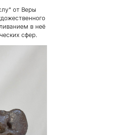
лу" от Веры
удожественного
ливанием в неё
ческих сфер.