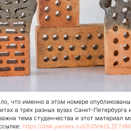
ало, что именно в этом номере опубликованы
тах в трёх разных вузах Санкт-Петербурга 
важна тема студенчества и этот материал м
ссылке:
https://disk.yandex.ru/i/935hkDLZET8