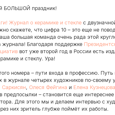
ий БОЛЬШОЙ праздник!
ги! Журнал о керамике и стекле
с двузначной
жно скажете, что цифра 10 – это еще не пово
наша большая команда очень рада этой кругл
а журнала! Благодаря поддержке
Президентс
ициатив
вот уже второй год в России есть из
рамике и стеклу. Ура!
того номера – пути входа в профессию. Путь 
 в журнале четырех художников по-своему 
 Саркисян
,
Олеся Фейгина
и
Елена Кузнецов
 предпосылки – становится еще интереснее
тора. Для этого мы и делаем интервью с ху
ерез них зритель глубже поймёт их работы.