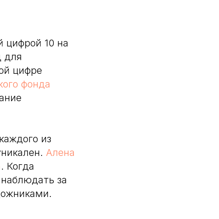
 цифрой 10 на
д для
ой цифре
кого фонда
дание
каждого из
уникален.
Алена
а
. Когда
 наблюдать за
дожниками.