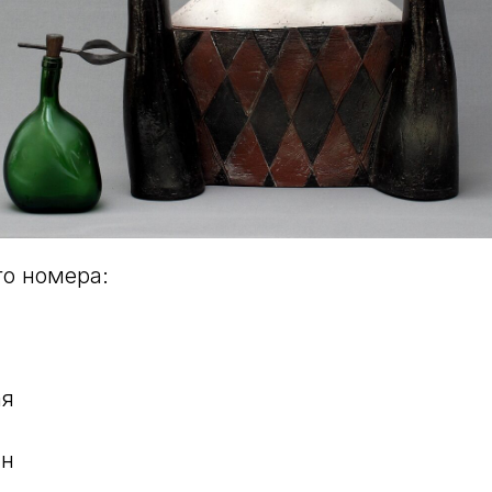
го номера:
ая
ян