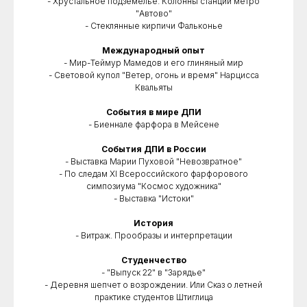
- Хрустальное подземелье. Колонны станции метро
"Автово"
- Стеклянные кирпичи Фальконье
Международный опыт
- Мир-Теймур Мамедов и его глиняный мир
- Световой купол "Ветер, огонь и время" Нарцисса
Квальяты
События в мире ДПИ
- Биеннале фарфора в Мейсене
События ДПИ в России
- Выставка Марии Пуховой "Невозвратное"
- По следам XI Всероссийского фарфорового
симпозиума "Космос художника"
- Выставка "Истоки"
История
- Витраж. Прообразы и интерпретации
Студенчество
- "Выпуск 22" в "Зарядье"
- Деревня шепчет о возрождении. Или Сказ о летней
практике студентов Штиглица