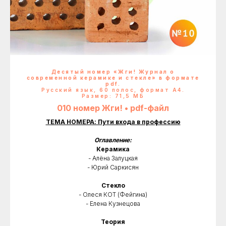
Деcятый номер «Жги! Журнал о
современной керамике и стекле» в формате
pdf.
Русский язык, 60 полос, формат А4.
Размер: 71,5 МБ
010 номер Жги! • pdf-файл
ТЕМА НОМЕРА: Пути входа в профессию
Оглавление:
Керамика
- Алёна Залуцкая
- Юрий Саркисян
Стекло
- Олеся КОТ (Фейгина)
- Елена Кузнецова
Теория