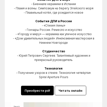
- Биеннале керамики в Испании
- Пламя и волны. Симпозиум на берегу Эгейского моря
- Плавильный котёл, где рождается новое
События ДПИ в России
- «Стихия глины»
- Гончары России. Ремесло и искусство
- «Городу и миру» — керамика как уличное искусство
- «Дом удивительных людей». Инклюзивная мастерская в
Нижнем Новгороде
Студенчество
- Юрий Петрович Сергеев. Талантливый художник и
прекрасный руководитель
Технология
- Получение узоров в стекле. Технология четвёртая:
Spiral Aperture Pours
Приобрести pdf
Читать онлайн