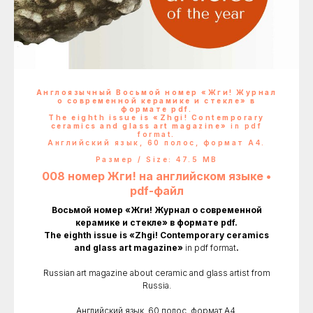
Англоязычный Восьмой номер «Жги! Журнал
о современной керамике и стекле» в
формате pdf.
The eighth issue is «Zhgi! Contemporary
ceramics and glass art magazine»
in pdf
format
.
Английский язык, 60 полос, формат А4.
Размер / Size: 47.5 MB
008 номер Жги! на английском языке •
pdf-файл
Восьмой номер «Жги! Журнал о современной
керамике и стекле» в формате pdf.
The eighth issue is «Zhgi! Contemporary ceramics
and glass art magazine»
in pdf format
.
Russian art magazine about ceramic and glass artist from
Russia.
Английский язык, 60 полос, формат А4.