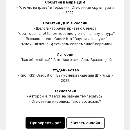
События в мире ДПИ
- "Стекло на траве" в Германии. Стеклянная скульптура и
парк 2022
События ДПИ в России
- Шелота - горячий привет с Севера
- Гори, гори ясно! Зачем керамисту огненная скульптура?
- Выставка стекла Олеси Кот "Внутри и снаружи"
- "Млечный путь" - фестиваль современной керамики
История
- "Как обожжётся?". Автобиография Асты Бржезицкой
Студенчество
- КиС (KIS) Graduation. Выпускники академии Штиглица -
2022
Технология
- Авторские глазури на разные температуры
- Стеклянная живопись. Такое возможно?
Приобрести pdf
Читать онлайн