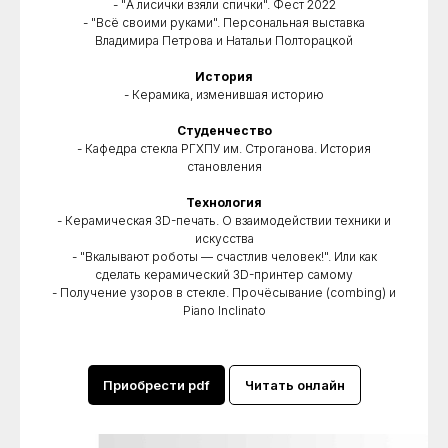
- "А лисички взяли спички". Фест 2022
- "Всё своими руками". Персональная выставка
Владимира Петрова и Натальи Полторацкой
История
- Керамика, изменившая историю
Студенчество
- Кафедра стекла РГХПУ им. Строганова. История
становления
Технология
- Керамическая 3D-печать. О взаимодействии техники и
искусства
- "Вкалывают роботы — счастлив человек!". Или как
сделать керамический 3D-принтер самому
- Получение узоров в стекле. Прочёсывание (combing) и
Piano Inclinato
Приобрести pdf
Читать онлайн