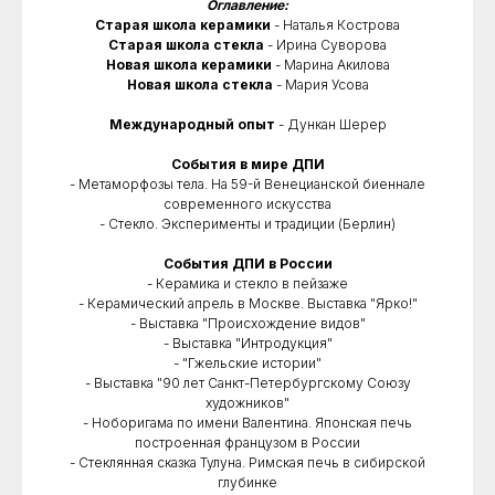
Оглавление:
Старая школа керамики
- Наталья Кострова
Старая школа стекла
- Ирина Суворова
Новая школа керамики
- Марина Акилова
Новая школа стекла
- Мария Усова
Международный опыт
- Дункан Шерер
События в мире ДПИ
- Метаморфозы тела. На 59-й Венецианской биеннале
современного искусства
- Стекло. Эксперименты и традиции (Берлин)
События ДПИ в России
- Керамика и стекло в пейзаже
- Керамический апрель в Москве. Выставка "Ярко!"
- Выставка "Происхождение видов"
- Выставка "Интродукция"
- "Гжельские истории"
- Выставка "90 лет Санкт-Петербургскому Союзу
художников"
- Ноборигама по имени Валентина. Японская печь
построенная французом в России
- Стеклянная сказка Тулуна. Римская печь в сибирской
глубинке