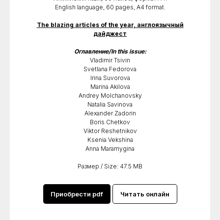
English language, 60 pages, A4 format.
The blazing articles of the year, англоязычный
дайджест
Оглавление/In this issue:
Vladimir Tsivin
Svetlana Fedorova
Irina Suvorova
Marina Akilova
Andrey Molchanovsky
Natalia Savinova
Alexander Zadorin
Boris Chetkov
Viktor Reshetnikov
Ksenia Vekshina
Anna Maramygina
Размер / Size: 47.5 MB
Приобрести pdf
Читать онлайн