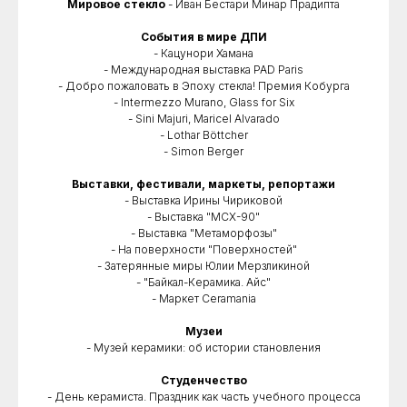
Мировое стекло
- Иван Бестари Минар Прадипта
События в мире ДПИ
- Кацунори Хамана
- Международная выставка PAD Paris
- Добро пожаловать в Эпоху стекла! Премия Кобурга
- Intermezzo Murano, Glass for Six
- Sini Majuri, Maricel Alvarado
- Lothar Böttcher
- Simon Berger
Выставки, фестивали, маркеты, репортажи
- Выставка Ирины Чириковой
- Выставка "МСХ-90"
- Выставка "Метаморфозы"
- На поверхности "Поверхностей"
- Затерянные миры Юлии Мерзликиной
- "Байкал-Керамика. Айс"
- Маркет Ceramania
Музеи
- Музей керамики: об истории становления
Студенчество
- День керамиста. Праздник как часть учебного процесса