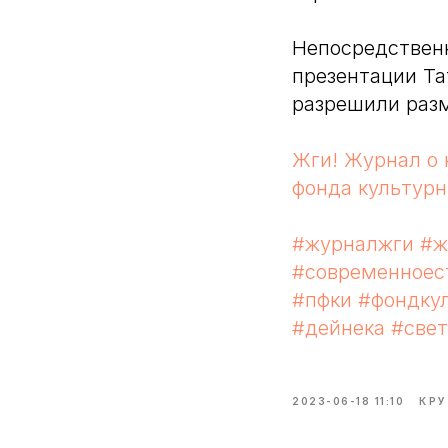
Непосредственн
презентации Та
разрешили раз
Жги! Журнал о 
фонда культур
#журналжги
#ж
#современноес
#пфки
#фондку
#дейнека
#свет
2023-06-18 11:10
КРУ