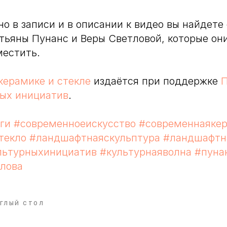
о в записи и в описании к видео вы найдете
тьяны Пунанс и Веры Светловой, которые он
местить.
керамике и стекле
издаётся при поддержке
П
ных инициатив
.
ги
#современноеискусство
#современнаяке
текло
#ландшафтнаяскульптура
#ландшафтн
льтурныхинициатив
#культурнаяволна
#пуна
лова
ГЛЫЙ СТОЛ