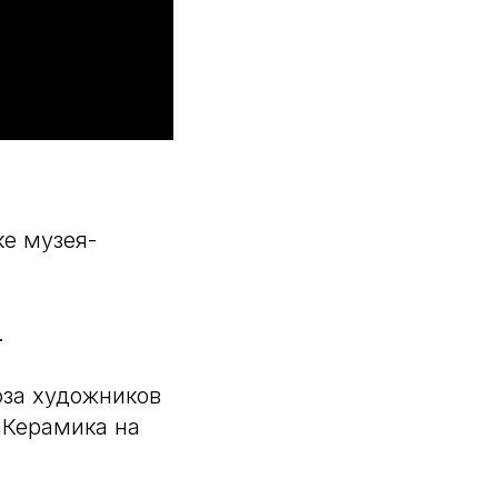
ке музея-
.
юза художников
"Керамика на