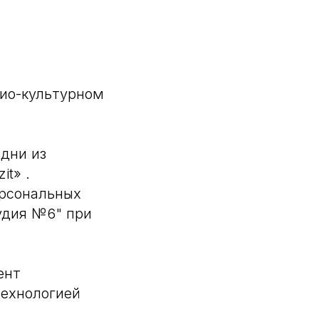
цио-культурном
одни из
t» .
ерсональных
дия №6​" при
ент
технологией