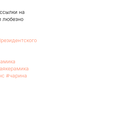
 ссылки на
и любезно
резидентского
рамика
аякерамика
нс
#чарина