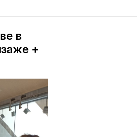
ве в
йзаже +