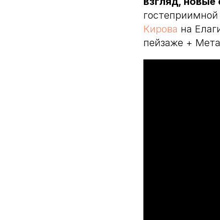
взгляд, новые
гостеприимной
Кирова
на Елаг
пейзаже + Мета