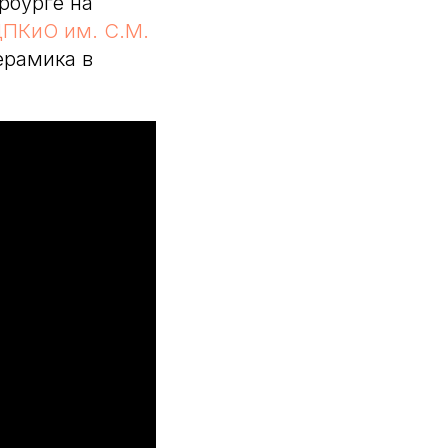
рбурге на
ПКиО им. С.М.
ерамика в