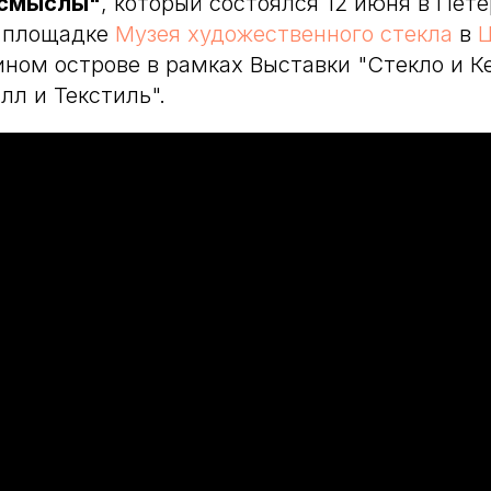
 смыслы"
, который состоялся 12 июня в Пете
 площадке
Музея художественного стекла
в
Ц
ином острове в рамках Выставки "Стекло и К
лл и Текстиль".