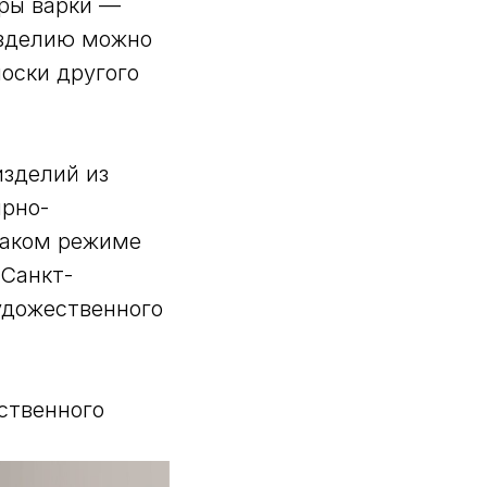
уры варки —
изделию можно
оски другого
изделий из
ирно-
 таком режиме
 Санкт-
удожественного
ственного