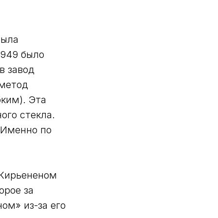
была
1949 было
в завод
 метод
бким). Эта
ого стекла.
 Именно по
 Кирьененом
орое за
ом» из-за его