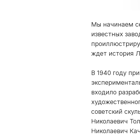
Мы начинаем се
известных заво
проиллюстрирую
ждет история Л
В 1940 году пр
эксперименталь
входило разраб
художественног
советский скул
Николаевич Тол
Николаевич Кач