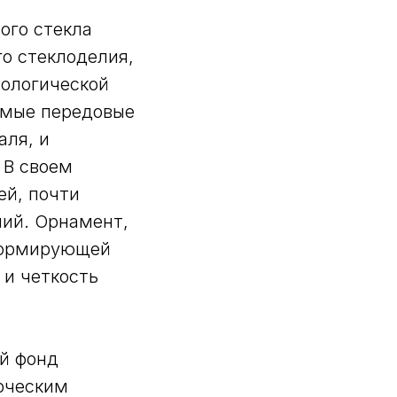
ого стекла
о стеклоделия,
нологической
амые передовые
аля, и
 В своем
ей, почти
ий. Орнамент,
формирующей
 и четкость
ой фонд
орческим