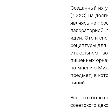
Созданный их у
(ЛЗХС) на долг
являясь не про
лабораторией, 
идеи. Это и сп
рецептуры для 
стекольном тво
лишенных орна
по мнению Мух
предмет, в кот
линий.
Все, что было с
советского дек