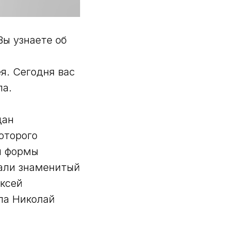
ы узнаете об
я. Сегодня вас
ла.
дан
оторого
и формы
тали знаменитый
ексей
ла Николай